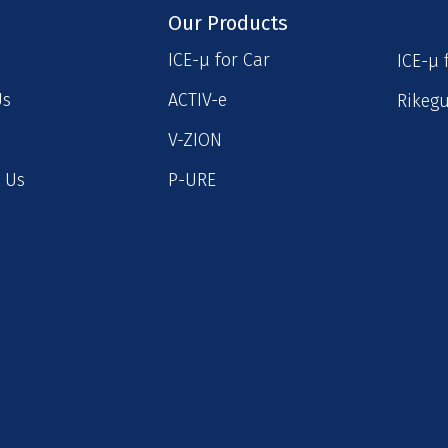
Our Products
ICE-μ for Car
ICE-μ 
Us
ACTIV-e
Rikeg
V-ZION
 Us
P-URE