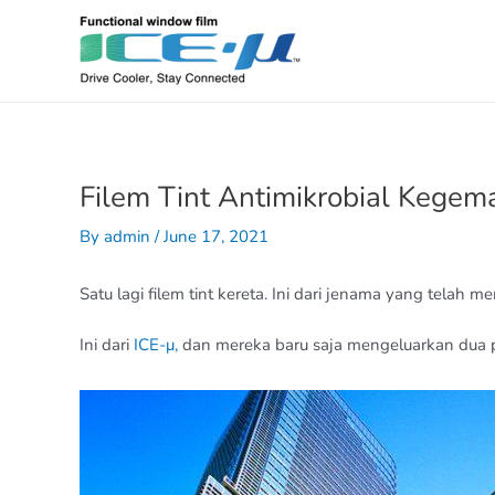
Skip
to
content
Filem Tint Antimikrobial Kegema
By
admin
/
June 17, 2021
Satu lagi filem tint kereta. Ini dari jenama yang telah 
Ini dari
ICE-μ,
dan mereka baru saja mengeluarkan dua pro