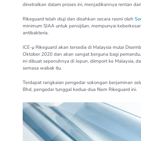
dinetralkan dalam proses ini, menjadikannya rentan dan 
Rikeguard telah diuji dan disahkan secara rasmi oleh
Soc
minimum SIAA untuk pensijilan, mempunyai keberkesanan
antibakteria.
ICE-μ Rikeguard akan tersedia di Malaysia mulai Disem
Oktober 2020 dan akan sangat berguna bagi pemandu, p
ini dibuat sepenuhnya di Jepun, diimport ke Malaysia, d
semasa wabak itu.
Terdapat rangkaian pengedar sokongan berjaminan selu
Bhd, pengedar tunggal kedua-dua filem Rikeguard ini.