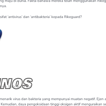
 paling maju di dunia. Fakta bahawa mereka telah menggunakan Ri
nya.
t ‘antivirus’ dan ‘antibakteria’ kepada Rikeguard?
menarik virus dan bakteria yang mempunyai muatan negatif. Ejen a
 Kemudian, daya pengoksidaan tinggi oksigen aktif menguraikan s