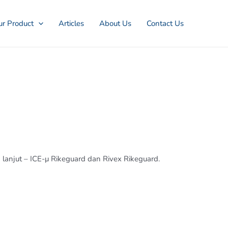
r Product
Articles
About Us
Contact Us
 lanjut – ICE-μ Rikeguard dan Rivex Rikeguard.