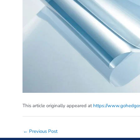
This article originally appeared at
https://www.gohedgost
Post
←
Previous Post
navigation